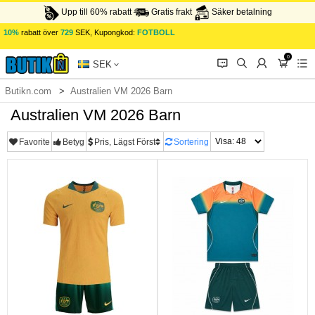
Upp till 60% rabatt
Gratis frakt
Säker betalning
10%
rabatt över
729
SEK, Kupongkod:
FOTBOLL
0
󰂱
󰂨
󰃳
󰃦
󰃖
SEK
Butikn.com
Australien VM 2026 Barn
Australien VM 2026 Barn
Favorite
Betyg
Pris, Lägst Först
Sortering