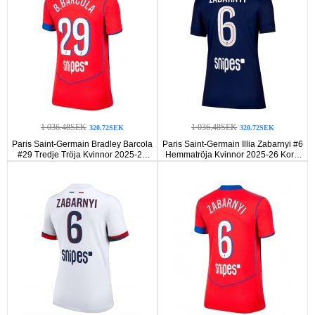
1 036.48SEK
1 036.48SEK
320.72SEK
320.72SEK
Paris Saint-Germain Bradley Barcola
Paris Saint-Germain Illia Zabarnyi #6
#29 Tredje Tröja Kvinnor 2025-26
Hemmatröja Kvinnor 2025-26 Korta
Korta ärmar
ärmar