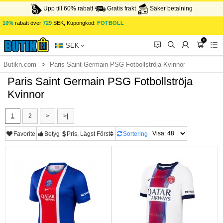
Upp till 60% rabatt
Gratis frakt
Säker betalning
10%
rabatt över
729
SEK, Kupongkod:
FOTBOLL
0
󰂱
󰂨
󰃳
󰃦
󰃖
SEK
Butikn.com
Paris Saint Germain PSG Fotbollströja Kvinnor
Paris Saint Germain PSG Fotbollströja
Kvinnor
1
2
>
>|
Favorite
Betyg
Pris, Lägst Först
Sortering