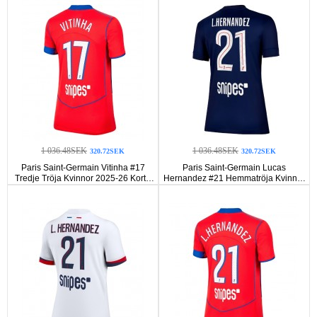
1 036.48SEK
1 036.48SEK
320.72SEK
320.72SEK
Paris Saint-Germain Vitinha #17
Paris Saint-Germain Lucas
Tredje Tröja Kvinnor 2025-26 Korta
Hernandez #21 Hemmatröja Kvinnor
ärmar
2025-26 Korta ärmar