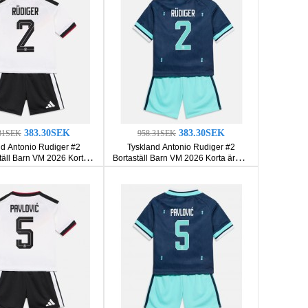
383.30SEK
383.30SEK
31SEK
958.31SEK
nd Antonio Rudiger #2
Tyskland Antonio Rudiger #2
ll Barn VM 2026 Korta
Bortaställ Barn VM 2026 Korta ärmar
ar (+ Korta byxor)
(+ Korta byxor)