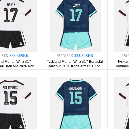
383.30SEK
383.30SEK
31SEK
958.31SEK
958.
nd Florian Wirtz #17
Tyskland Florian Wirtz #17 Bortaställ
Tyskla
ll Barn VM 2026 Korta
Barn VM 2026 Korta ärmar (+ Korta
Hemmastä
ar (+ Korta byxor)
byxor)
ärm