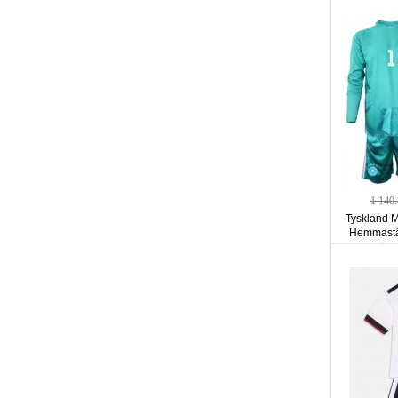
1 140
Tyskland 
Hemmastä
ärm