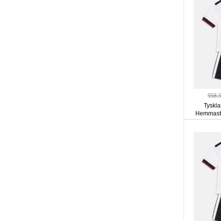
958.
Tyskla
Hemmastä
ärm