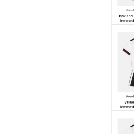
958.
Tyskland 
Hemmastä
ärm
958.
Tyskla
Hemmastä
ärm