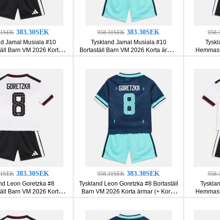
383.30SEK
383.30SEK
31SEK
958.31SEK
958.
nd Jamal Musiala #10
Tyskland Jamal Musiala #10
Tyskl
ll Barn VM 2026 Korta
Bortaställ Barn VM 2026 Korta ärmar
Hemmastä
ar (+ Korta byxor)
(+ Korta byxor)
ärm
383.30SEK
383.30SEK
31SEK
958.31SEK
958.
nd Leon Goretzka #8
Tyskland Leon Goretzka #8 Bortaställ
Tyskla
ll Barn VM 2026 Korta
Barn VM 2026 Korta ärmar (+ Korta
Hemmastä
ar (+ Korta byxor)
byxor)
ärm