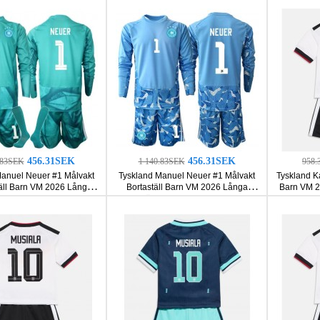
456.31SEK
456.31SEK
.83SEK
1 140.83SEK
958.
Manuel Neuer #1 Målvakt
Tyskland Manuel Neuer #1 Målvakt
Tyskland K
ll Barn VM 2026 Långa
Bortaställ Barn VM 2026 Långa
Barn VM 2
ar (+ Korta byxor)
ärmar (+ Korta byxor)