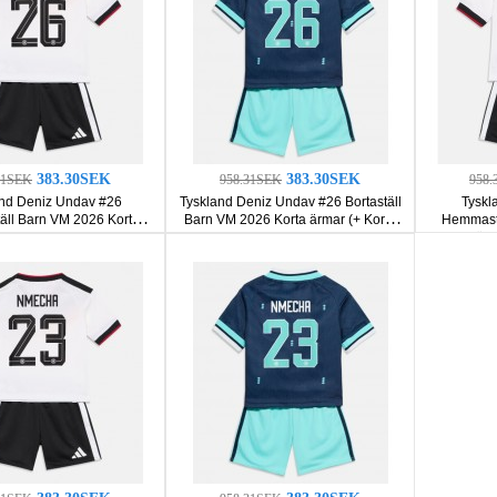
383.30SEK
383.30SEK
31SEK
958.31SEK
958.
nd Deniz Undav #26
Tyskland Deniz Undav #26 Bortaställ
Tyskl
ll Barn VM 2026 Korta
Barn VM 2026 Korta ärmar (+ Korta
Hemmastä
ar (+ Korta byxor)
byxor)
ärm