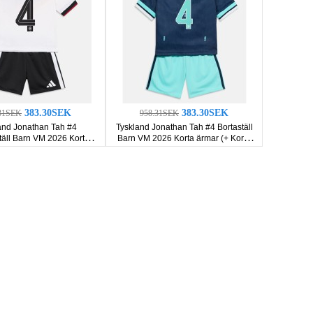
383.30SEK
383.30SEK
31SEK
958.31SEK
and Jonathan Tah #4
Tyskland Jonathan Tah #4 Bortaställ
ll Barn VM 2026 Korta
Barn VM 2026 Korta ärmar (+ Korta
ar (+ Korta byxor)
byxor)