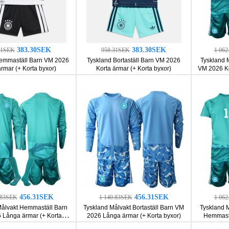
383.30SEK
383.30SEK
31SEK
958.31SEK
1 06
emmaställ Barn VM 2026
Tyskland Bortaställ Barn VM 2026
Tyskland 
ärmar (+ Korta byxor)
Korta ärmar (+ Korta byxor)
VM 2026 Ko
456.31SEK
456.31SEK
.83SEK
1 140.83SEK
1 06
Målvakt Hemmaställ Barn
Tyskland Målvakt Bortaställ Barn VM
Tyskland 
 Långa ärmar (+ Korta
2026 Långa ärmar (+ Korta byxor)
Hemmastä
byxor)
ärm