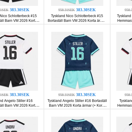
383.30SEK
383.30SEK
31SEK
958.31SEK
958.
Nico Schlotterbeck #15
Tyskland Nico Schlotterbeck #15
Tyskland
ll Barn VM 2026 Korta
Bortaställ Barn VM 2026 Korta ärmar
Hemmastä
ar (+ Korta byxor)
(+ Korta byxor)
ärm
383.30SEK
383.30SEK
31SEK
958.31SEK
958.
nd Angelo Stiller #16
Tyskland Angelo Stiller #16 Bortaställ
Tysklan
ll Barn VM 2026 Korta
Barn VM 2026 Korta ärmar (+ Korta
Hemmastä
ar (+ Korta byxor)
byxor)
ärm