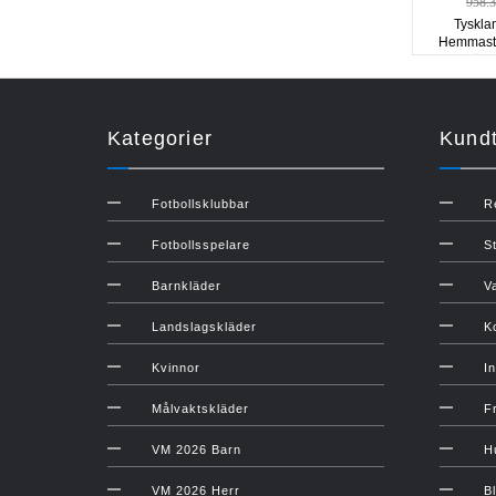
958.
Tyskla
Hemmastä
ärm
Kategorier
Kundt
Fotbollsklubbar
R
Fotbollsspelare
S
Barnkläder
V
Landslagskläder
K
Kvinnor
In
Målvaktskläder
F
VM 2026 Barn
H
VM 2026 Herr
B