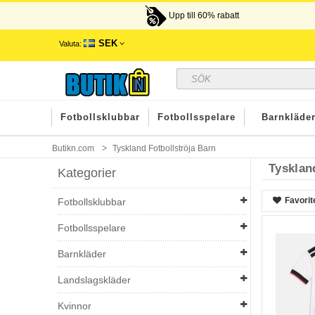
Upp till 60% rabatt
SEK
Valuta:
Fotbollsklubbar
Fotbollsspelare
Barnkläde
Butikn.com
Tyskland Fotbollströja Barn
Tysklan
Kategorier
Favorit
Fotbollsklubbar
Fotbollsspelare
Barnkläder
Landslagskläder
Kvinnor