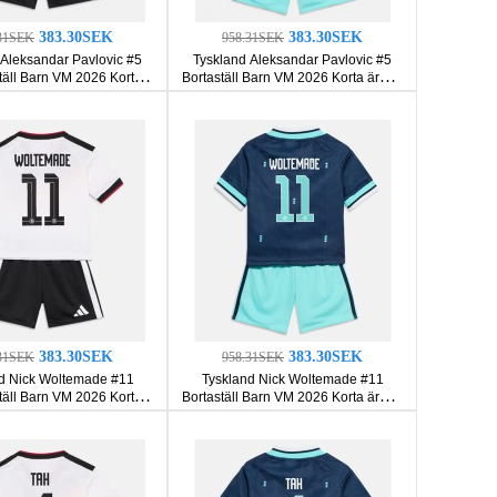
383.30SEK
383.30SEK
31SEK
958.31SEK
 Aleksandar Pavlovic #5
Tyskland Aleksandar Pavlovic #5
ll Barn VM 2026 Korta
Bortaställ Barn VM 2026 Korta ärmar
ar (+ Korta byxor)
(+ Korta byxor)
383.30SEK
383.30SEK
31SEK
958.31SEK
d Nick Woltemade #11
Tyskland Nick Woltemade #11
ll Barn VM 2026 Korta
Bortaställ Barn VM 2026 Korta ärmar
ar (+ Korta byxor)
(+ Korta byxor)