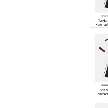
958.
Tyskla
Hemmastä
ärm
958.
Tyskla
Hemmastä
ärm