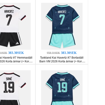
383.30SEK
383.30SEK
31SEK
958.31SEK
ai Havertz #7 Hemmaställ
Tyskland Kai Havertz #7 Bortaställ
026 Korta ärmar (+ Korta
Barn VM 2026 Korta ärmar (+ Korta
byxor)
byxor)