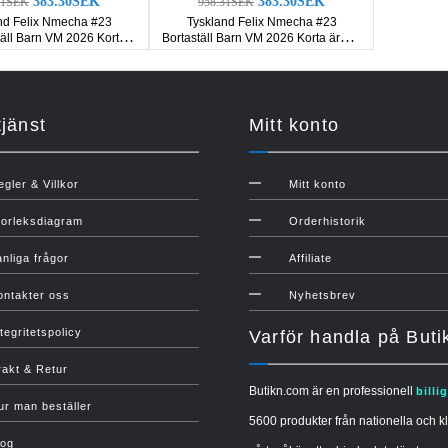
383.30SEK
383.30SEK
31SEK
958.31SEK
nd Felix Nmecha #23
Tyskland Felix Nmecha #23
ll Barn VM 2026 Korta
Bortaställ Barn VM 2026 Korta ärmar
ar (+ Korta byxor)
(+ Korta byxor)
jänst
Mitt konto
egler & Villkor
Mitt konto
torleksdiagram
Orderhistorik
anliga frågor
Affiliate
ontakter oss
Nyhetsbrev
tegritetspolicy
Varför handla på But
rakt & Retur
Butikn.com är en professionell
billi
ur man beställer
5600 produkter från nationella och kl
log