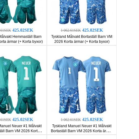
425.02SEK
425.02SEK
2.61SEK
1 062.61SEK
Målvakt Hemmaställ Barn
Tyskland Målvakt Bortaställ Barn VM
rta ärmar (+ Korta byxor)
2026 Korta ärmar (+ Korta byxor)
425.02SEK
425.02SEK
2.61SEK
1 062.61SEK
Manuel Neuer #1 Målvakt
Tyskland Manuel Neuer #1 Målvakt
ll Barn VM 2026 Korta
Bortaställ Barn VM 2026 Korta ärmar
ar (+ Korta byxor)
(+ Korta byxor)