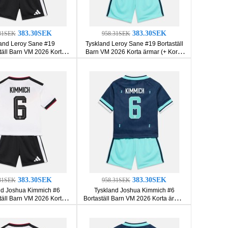
383.30SEK
383.30SEK
31SEK
958.31SEK
and Leroy Sane #19
Tyskland Leroy Sane #19 Bortaställ
ll Barn VM 2026 Korta
Barn VM 2026 Korta ärmar (+ Korta
ar (+ Korta byxor)
byxor)
383.30SEK
383.30SEK
31SEK
958.31SEK
nd Joshua Kimmich #6
Tyskland Joshua Kimmich #6
ll Barn VM 2026 Korta
Bortaställ Barn VM 2026 Korta ärmar
ar (+ Korta byxor)
(+ Korta byxor)