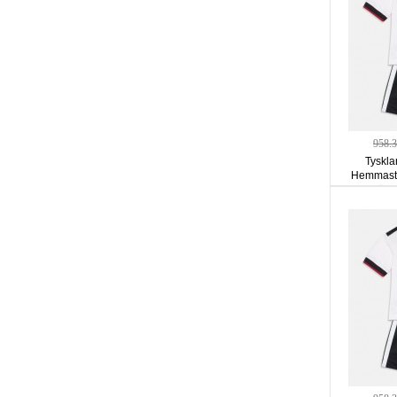
958.
Tyskla
Hemmastä
ärm