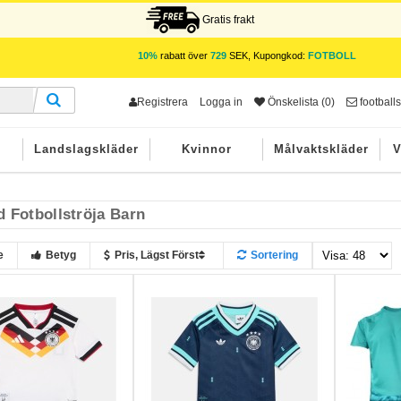
Gratis frakt
10%
rabatt över
729
SEK, Kupongkod:
FOTBOLL
Registrera
Logga in
Önskelista (0)
footbal
r
Landslagskläder
Kvinnor
Målvaktskläder
V
d Fotbollströja Barn
e
Betyg
Pris, Lägst Först
Sortering