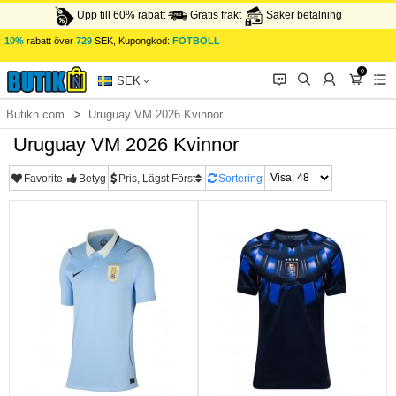
Upp till 60% rabatt
Gratis frakt
Säker betalning
10%
rabatt över
729
SEK, Kupongkod:
FOTBOLL
0
󰂱
󰂨
󰃳
󰃦
󰃖
SEK
Butikn.com
Uruguay VM 2026 Kvinnor
Uruguay VM 2026 Kvinnor
Favorite
Betyg
Pris, Lägst Först
Sortering