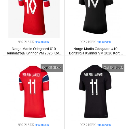
992.21SEK
992.21SEK
396.86SEK
396.86SEK
Norge Martin Odegaard #10
Norge Martin Odegaard #10
Hemmatröja Kvinnor VM 2026 Korta
Bortatröja Kvinnor VM 2026 Korta
ärmar
ärmar
Out Of Stock
Out Of Stock
992.21SEK
992.21SEK
396.86SEK
396.86SEK