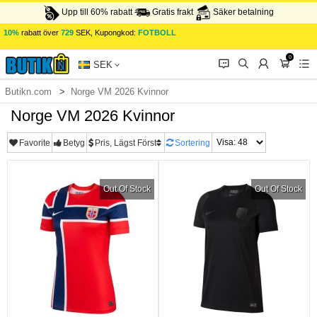
Upp till 60% rabatt
Gratis frakt
Säker betalning
10%
rabatt över
729
SEK, Kupongkod:
FOTBOLL
0
󰂱
󰂨
󰃳
󰃦
󰃖
SEK
Butikn.com
Norge VM 2026 Kvinnor
Norge VM 2026 Kvinnor
Favorite
Betyg
Pris, Lägst Först
Sortering
Out Of Stock
Out Of Stock