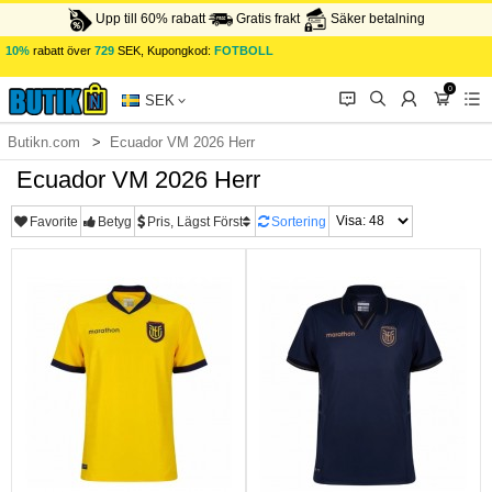
Upp till 60% rabatt
Gratis frakt
Säker betalning
10%
rabatt över
729
SEK, Kupongkod:
FOTBOLL
0
󰂱
󰂨
󰃳
󰃦
󰃖
SEK
Butikn.com
Ecuador VM 2026 Herr
Ecuador VM 2026 Herr
Favorite
Betyg
Pris, Lägst Först
Sortering