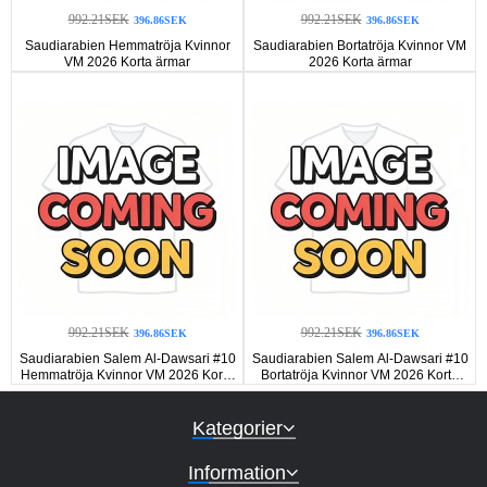
992.21SEK
992.21SEK
396.86SEK
396.86SEK
Saudiarabien Hemmatröja Kvinnor
Saudiarabien Bortatröja Kvinnor VM
VM 2026 Korta ärmar
2026 Korta ärmar
992.21SEK
992.21SEK
396.86SEK
396.86SEK
Saudiarabien Salem Al-Dawsari #10
Saudiarabien Salem Al-Dawsari #10
Hemmatröja Kvinnor VM 2026 Korta
Bortatröja Kvinnor VM 2026 Korta
ärmar
ärmar
Kategorier
Information