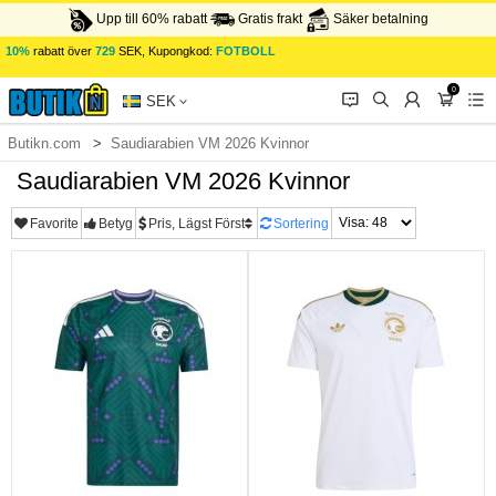
Upp till 60% rabatt
Gratis frakt
Säker betalning
10%
rabatt över
729
SEK, Kupongkod:
FOTBOLL
0
󰂱
󰂨
󰃳
󰃦
󰃖
SEK
Butikn.com
Saudiarabien VM 2026 Kvinnor
Saudiarabien VM 2026 Kvinnor
Favorite
Betyg
Pris, Lägst Först
Sortering