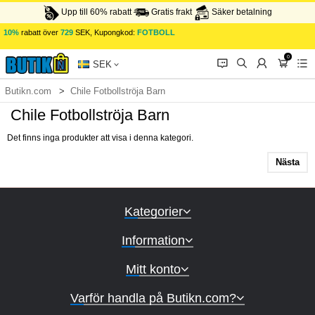
Upp till 60% rabatt
Gratis frakt
Säker betalning
10%
rabatt över
729
SEK, Kupongkod:
FOTBOLL
0
󰂱
󰂨
󰃳
󰃦
󰃖
SEK
Butikn.com
Chile Fotbollströja Barn
Chile Fotbollströja Barn
Det finns inga produkter att visa i denna kategori.
Nästa
Kategorier
Information
Mitt konto
Varför handla på Butikn.com?