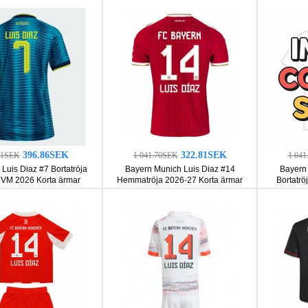
396.86SEK
322.81SEK
21SEK
1 041.70SEK
1 04
Luis Diaz #7 Bortatröja
Bayern Munich Luis Diaz #14
Bayern 
 VM 2026 Korta ärmar
Hemmatröja 2026-27 Korta ärmar
Bortatrö