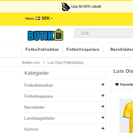
Upp till 60% rabatt
SEK
Valuta:
Fotbollsklubbar
Fotbollsspelare
Barnkläde
Butikn.com
Luis Diaz Fotbollströja
Luis Dia
Kategorier
Favorit
Fotbollsklubbar
Fotbollsspelare
Barnkläder
Landslagskläder
Kvinnor