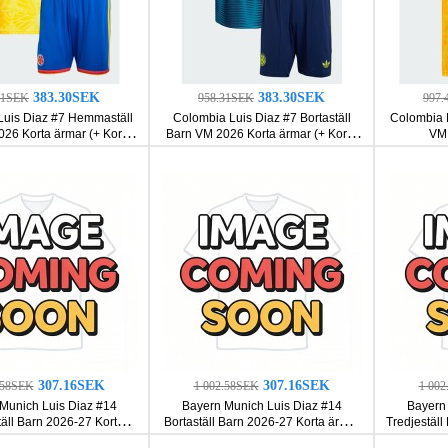
383.30SEK
383.30SEK
31SEK
958.31SEK
997.
Luis Diaz #7 Hemmaställ
Colombia Luis Diaz #7 Bortaställ
Colombia 
26 Korta ärmar (+ Korta
Barn VM 2026 Korta ärmar (+ Korta
VM 
byxor)
byxor)
307.16SEK
307.16SEK
.58SEK
1 002.58SEK
1 00
Munich Luis Diaz #14
Bayern Munich Luis Diaz #14
Bayern 
ll Barn 2026-27 Korta
Bortaställ Barn 2026-27 Korta ärmar
Tredjeställ
ar (+ Korta byxor)
(+ Korta byxor)