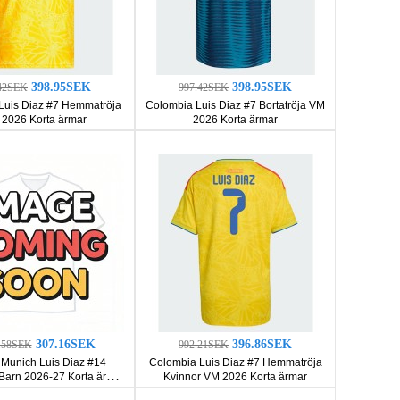
398.95SEK
398.95SEK
42SEK
997.42SEK
Luis Diaz #7 Hemmatröja
Colombia Luis Diaz #7 Bortatröja VM
2026 Korta ärmar
2026 Korta ärmar
307.16SEK
396.86SEK
2.58SEK
992.21SEK
Munich Luis Diaz #14
Colombia Luis Diaz #7 Hemmatröja
 Barn 2026-27 Korta ärmar
Kvinnor VM 2026 Korta ärmar
(+ Korta byxor)