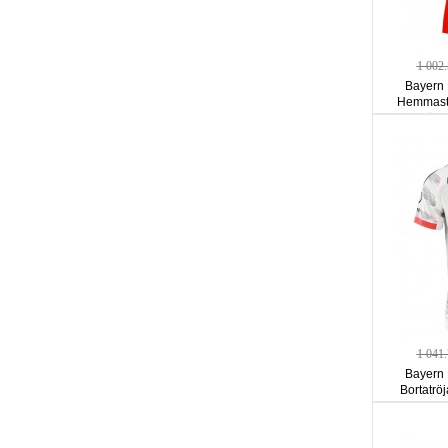
1 002
Bayern 
Hemmastä
ärm
1 041
Bayern 
Bortatrö