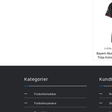
1 036
Bayern Mun
Tröja Kvin
Kategorier
Kundt
Fotbollsklubbar
R
Fotbollsspelare
S