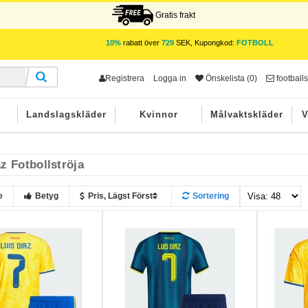
Gratis frakt
10%
rabatt över
729
SEK, Kupongkod:
FOTBOLL
Registrera
Logga in
Önskelista (0)
footbal
r
Landslagskläder
Kvinnor
Målvaktskläder
V
z Fotbollströja
e
Betyg
Pris, Lägst Först
Sortering