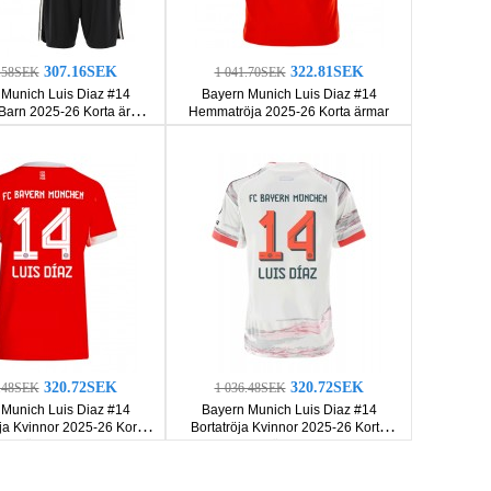
307.16SEK
322.81SEK
2.58SEK
1 041.70SEK
Munich Luis Diaz #14
Bayern Munich Luis Diaz #14
 Barn 2025-26 Korta ärmar
Hemmatröja 2025-26 Korta ärmar
(+ Korta byxor)
320.72SEK
320.72SEK
6.48SEK
1 036.48SEK
Munich Luis Diaz #14
Bayern Munich Luis Diaz #14
a Kvinnor 2025-26 Korta
Bortatröja Kvinnor 2025-26 Korta
ärmar
ärmar