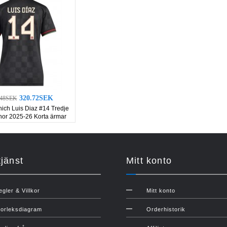
320.72SEK
.48SEK
ich Luis Diaz #14 Tredje
nor 2025-26 Korta ärmar
jänst
Mitt konto
egler & Villkor
Mitt konto
torleksdiagram
Orderhistorik