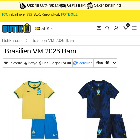
Upp till 60% rabatt
Gratis frakt
Säker betalning
10%
rabatt över
729
SEK, Kupongkod:
FOTBOLL
0
󰂱
󰂨
󰃳
󰃦
󰃖
SEK
Butikn.com
Brasilien VM 2026 Barn
Brasilien VM 2026 Barn
Favorite
Betyg
Pris, Lägst Först
Sortering