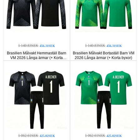
1 140.83SEK
1 140.83SEK
456.31SEK
456.31SEK
Brasilien Målvakt Hemmaställ Barn
Brasilien Målvakt Bortaställ Barn VM
VM 2026 Långa ärmar (+ Korta
2026 Långa ärmar (+ Korta byxor)
byxor)
1 062.61SEK
1 062.61SEK
425.02SEK
425.02SEK