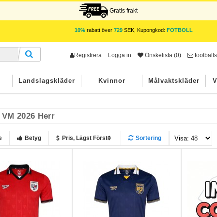
Gratis frakt
10%
rabatt över
729
SEK, Kupongkod:
FOTBOLL
Registrera
Logga in
Önskelista (0)
footbal
r
Landslagskläder
Kvinnor
Målvaktskläder
V
 VM 2026 Herr
e
Betyg
Pris, Lägst Först
Sortering