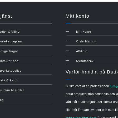
jänst
Mitt konto
egler & Villkor
Mitt konto
torleksdiagram
Orderhistorik
anliga frågor
Affiliate
ontakter oss
Nyhetsbrev
tegritetspolicy
Varför handla på But
rakt & Retur
Butikn.com är en professionell
billi
ur man beställer
5600 produkter från nationella och kl
log
vårt mål är att erbjuda det största urv
tillbehör för barn, kvinnor och män til
är en mycket p
fotbollskläder barn