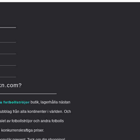
ikn.com?
butik, lagerhålla nästan
ga fotbollströjor
ubblag från alla kontinenter i världen. Och
alet av fotbollströjor och andra fotbolls
l konkurrenskraftiga priser.
opulär present. Tyck om din shopping!