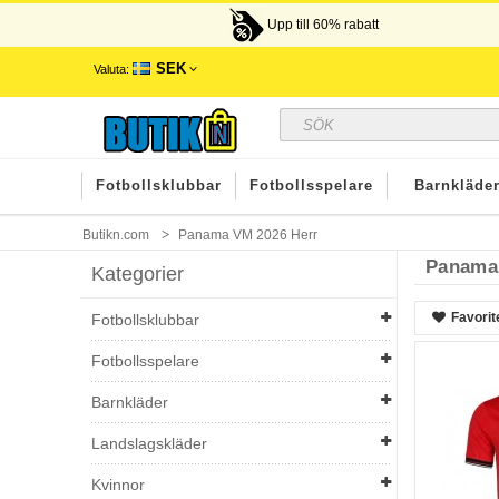
Upp till 60% rabatt
SEK
Valuta:
Fotbollsklubbar
Fotbollsspelare
Barnkläde
Butikn.com
Panama VM 2026 Herr
Panama
Kategorier
Favorit
Fotbollsklubbar
Fotbollsspelare
Barnkläder
Landslagskläder
Kvinnor