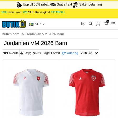
Upp till 60% rabatt
Gratis frakt
Säker betalning
10%
rabatt över
729
SEK, Kupongkod:
FOTBOLL
0
󰂱
󰂨
󰃳
󰃦
󰃖
SEK
Butikn.com
Jordanien VM 2026 Barn
Jordanien VM 2026 Barn
Favorite
Betyg
Pris, Lägst Först
Sortering