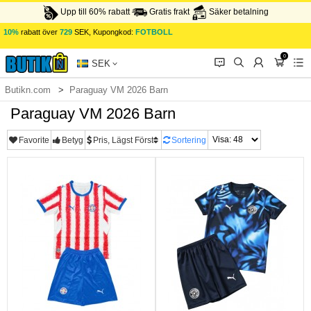
Upp till 60% rabatt
Gratis frakt
Säker betalning
10%
rabatt över
729
SEK, Kupongkod:
FOTBOLL
0
󰂱
󰂨
󰃳
󰃦
󰃖
SEK
Butikn.com
Paraguay VM 2026 Barn
Paraguay VM 2026 Barn
Favorite
Betyg
Pris, Lägst Först
Sortering