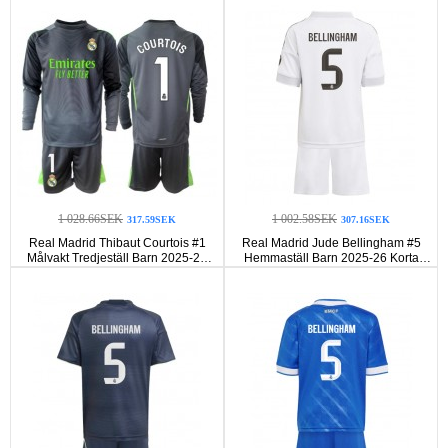
1 028.66SEK
1 002.58SEK
317.59SEK
307.16SEK
Real Madrid Thibaut Courtois #1
Real Madrid Jude Bellingham #5
Målvakt Tredjeställ Barn 2025-26
Hemmaställ Barn 2025-26 Korta
Långa ärmar (+ Korta byxor)
ärmar (+ Korta byxor)