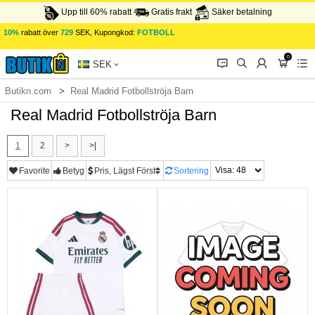
Upp till 60% rabatt
Gratis frakt
Säker betalning
10%
rabatt över
729
SEK, Kupongkod:
FOTBOLL
0
󰂱
󰂨
󰃳
󰃦
󰃖
SEK
Butikn.com
Real Madrid Fotbollströja Barn
Real Madrid Fotbollströja Barn
1
2
>
>|
Favorite
Betyg
Pris, Lägst Först
Sortering