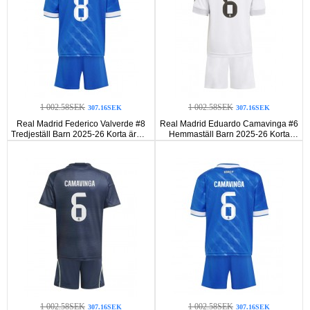
1 002.58SEK
1 002.58SEK
307.16SEK
307.16SEK
Real Madrid Federico Valverde #8
Real Madrid Eduardo Camavinga #6
Tredjeställ Barn 2025-26 Korta ärmar
Hemmaställ Barn 2025-26 Korta
(+ Korta byxor)
ärmar (+ Korta byxor)
1 002.58SEK
1 002.58SEK
307.16SEK
307.16SEK