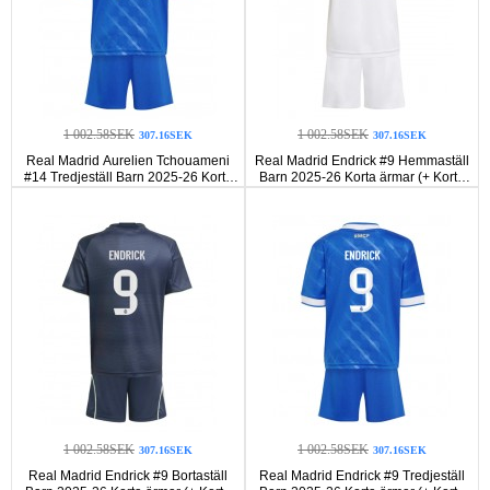
1 002.58SEK
1 002.58SEK
307.16SEK
307.16SEK
Real Madrid Aurelien Tchouameni
Real Madrid Endrick #9 Hemmaställ
#14 Tredjeställ Barn 2025-26 Korta
Barn 2025-26 Korta ärmar (+ Korta
ärmar (+ Korta byxor)
byxor)
1 002.58SEK
1 002.58SEK
307.16SEK
307.16SEK
Real Madrid Endrick #9 Bortaställ
Real Madrid Endrick #9 Tredjeställ