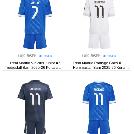
1 002.58SEK
1 002.58SEK
307.16SEK
307.16SEK
Real Madrid Vinicius Junior #7
Real Madrid Rodrygo Goes #11
Tredjeställ Barn 2025-26 Korta ärmar
Hemmaställ Barn 2025-26 Korta
(+ Korta byxor)
ärmar (+ Korta byxor)