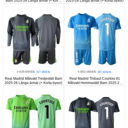
Barn 2025-26 Långa ärmar (+ Korta
2025-26 Långa ärmar (+ Korta byxor)
byxor)
1 028.66SEK
1 002.58SEK
317.59SEK
307.16SEK
Real Madrid Målvakt Tredjeställ Barn
Real Madrid Thibaut Courtois #1
2025-26 Långa ärmar (+ Korta byxor)
Målvakt Hemmaställ Barn 2025-26
Korta ärmar (+ Korta byxor)