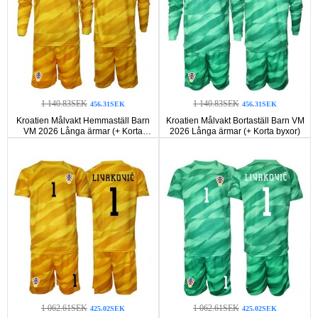
1 140.83SEK
1 140.83SEK
456.31SEK
456.31SEK
Kroatien Målvakt Hemmaställ Barn
Kroatien Målvakt Bortaställ Barn VM
VM 2026 Långa ärmar (+ Korta
2026 Långa ärmar (+ Korta byxor)
byxor)
1 062.61SEK
1 062.61SEK
425.02SEK
425.02SEK