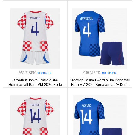
ärmar (+ Korta byxor)
byxor)
958.31SEK
958.31SEK
383.30SEK
383.30SEK
Kroatien Josko Gvardiol #4
Kroatien Josko Gvardiol #4 Bortaställ
Hemmaställ Barn VM 2026 Korta
Barn VM 2026 Korta ärmar (+ Korta
ärmar (+ Korta byxor)
byxor)