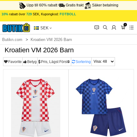
Upp till 60% rabatt
Gratis frakt
Säker betalning
10%
rabatt över
729
SEK, Kupongkod:
FOTBOLL
0
󰂱
󰂨
󰃳
󰃦
󰃖
SEK
Butikn.com
Kroatien VM 2026 Barn
Kroatien VM 2026 Barn
Favorite
Betyg
Pris, Lägst Först
Sortering