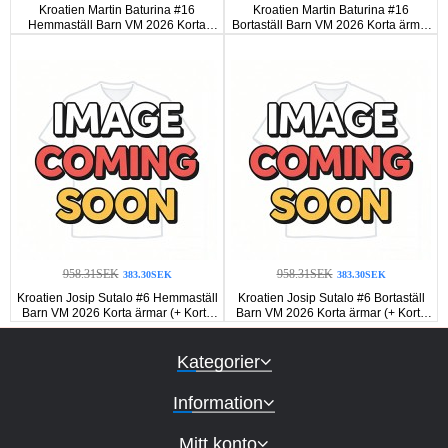
Kroatien Martin Baturina #16
Kroatien Martin Baturina #16
Hemmaställ Barn VM 2026 Korta
Bortaställ Barn VM 2026 Korta ärmar
ärmar (+ Korta byxor)
(+ Korta byxor)
958.31SEK
958.31SEK
383.30SEK
383.30SEK
Kroatien Josip Sutalo #6 Hemmaställ
Kroatien Josip Sutalo #6 Bortaställ
Barn VM 2026 Korta ärmar (+ Korta
Barn VM 2026 Korta ärmar (+ Korta
byxor)
byxor)
Kategorier
Information
Mitt konto