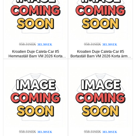
958.31SEK
958.31SEK
383.30SEK
383.30SEK
Kroatien Duje Caleta-Car #5
Kroatien Duje Caleta-Car #5
Hemmaställ Barn VM 2026 Korta
Bortaställ Barn VM 2026 Korta ärmar
ärmar (+ Korta byxor)
(+ Korta byxor)
958.31SEK
958.31SEK
383.30SEK
383.30SEK