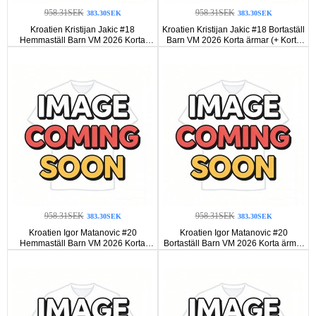
958.31SEK
958.31SEK
383.30SEK
383.30SEK
Kroatien Kristijan Jakic #18
Kroatien Kristijan Jakic #18 Bortaställ
Hemmaställ Barn VM 2026 Korta
Barn VM 2026 Korta ärmar (+ Korta
ärmar (+ Korta byxor)
byxor)
958.31SEK
958.31SEK
383.30SEK
383.30SEK
Kroatien Igor Matanovic #20
Kroatien Igor Matanovic #20
Hemmaställ Barn VM 2026 Korta
Bortaställ Barn VM 2026 Korta ärmar
ärmar (+ Korta byxor)
(+ Korta byxor)