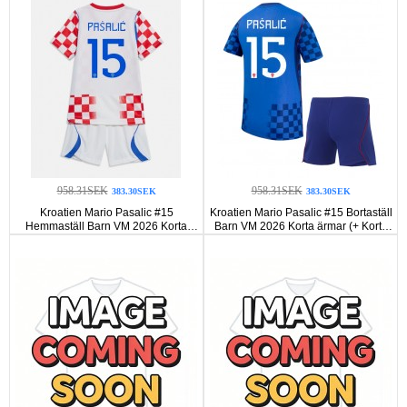
958.31SEK
958.31SEK
383.30SEK
383.30SEK
Kroatien Mario Pasalic #15
Kroatien Mario Pasalic #15 Bortaställ
Hemmaställ Barn VM 2026 Korta
Barn VM 2026 Korta ärmar (+ Korta
ärmar (+ Korta byxor)
byxor)