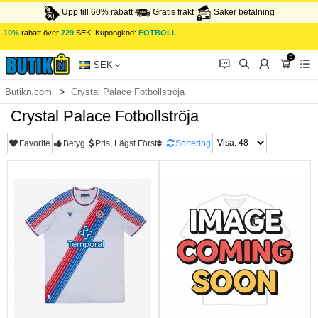
Upp till 60% rabatt
Gratis frakt
Säker betalning
10%
rabatt över
729
SEK, Kupongkod:
FOTBOLL
0
󰂱
󰂨
󰃳
󰃦
󰃖
SEK
Butikn.com
Crystal Palace Fotbollströja
Crystal Palace Fotbollströja
Favorite
Betyg
Pris, Lägst Först
Sortering