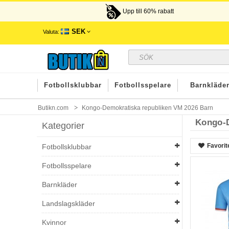
Upp till 60% rabatt
SEK
Valuta:
Fotbollsklubbar
Fotbollsspelare
Barnkläde
Butikn.com
Kongo-Demokratiska republiken VM 2026 Barn
Kongo-D
Kategorier
Favorit
Fotbollsklubbar
Fotbollsspelare
Barnkläder
Landslagskläder
Kvinnor