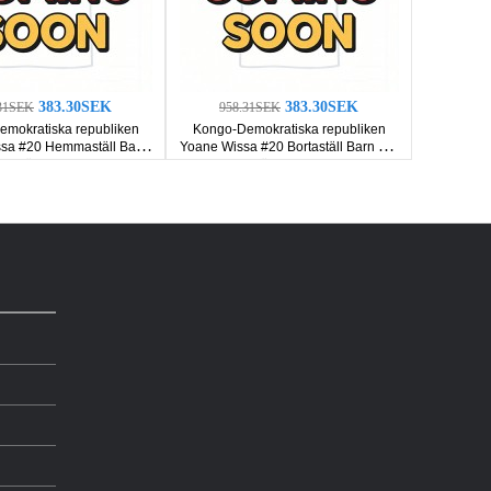
383.30SEK
383.30SEK
31SEK
958.31SEK
mokratiska republiken
Kongo-Demokratiska republiken
sa #20 Hemmaställ Barn
Yoane Wissa #20 Bortaställ Barn VM
rta ärmar (+ Korta byxor)
2026 Korta ärmar (+ Korta byxor)