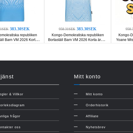
383.30SEK
383.30SEK
31SEK
958.31SEK
958.
mokratiska republiken
Kongo-Demokratiska republiken
Kongo-De
ll Barn VM 2026 Korta
Bortaställ Barn VM 2026 Korta ärmar
Yoane Wis
ar (+ Korta byxor)
(+ Korta byxor)
VM 2026 Ko
jänst
Mitt konto
egler & Villkor
Mitt konto
torleksdiagram
Orderhistorik
anliga frågor
Affiliate
ontakter oss
Nyhetsbrev