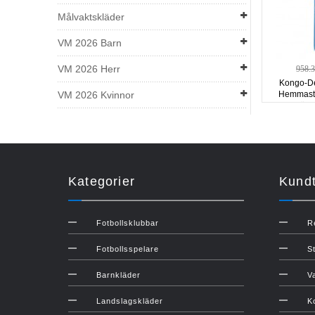
Målvaktskläder
VM 2026 Barn
VM 2026 Herr
958.
Kongo-De
VM 2026 Kvinnor
Hemmastä
ärm
Kategorier
Kundt
Fotbollsklubbar
R
Fotbollsspelare
S
Barnkläder
V
Landslagskläder
K