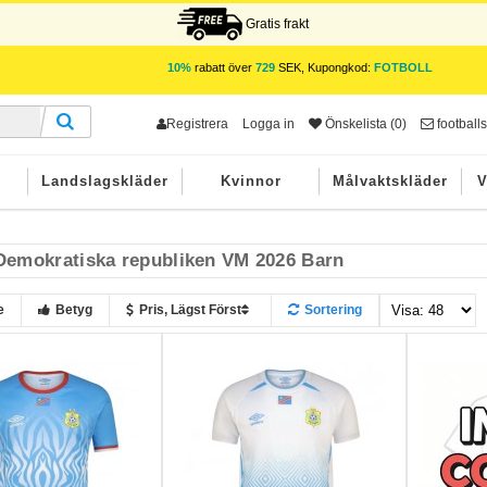
Gratis frakt
10%
rabatt över
729
SEK, Kupongkod:
FOTBOLL
Registrera
Logga in
Önskelista (0)
footbal
r
Landslagskläder
Kvinnor
Målvaktskläder
V
emokratiska republiken VM 2026 Barn
e
Betyg
Pris, Lägst Först
Sortering