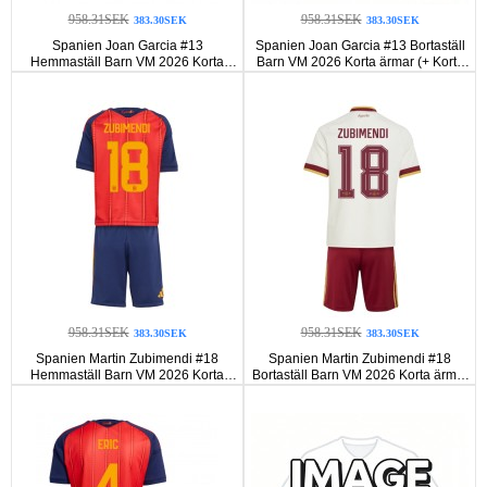
958.31SEK
958.31SEK
383.30SEK
383.30SEK
Spanien Joan Garcia #13
Spanien Joan Garcia #13 Bortaställ
Hemmaställ Barn VM 2026 Korta
Barn VM 2026 Korta ärmar (+ Korta
ärmar (+ Korta byxor)
byxor)
958.31SEK
958.31SEK
383.30SEK
383.30SEK
Spanien Martin Zubimendi #18
Spanien Martin Zubimendi #18
Hemmaställ Barn VM 2026 Korta
Bortaställ Barn VM 2026 Korta ärmar
ärmar (+ Korta byxor)
(+ Korta byxor)