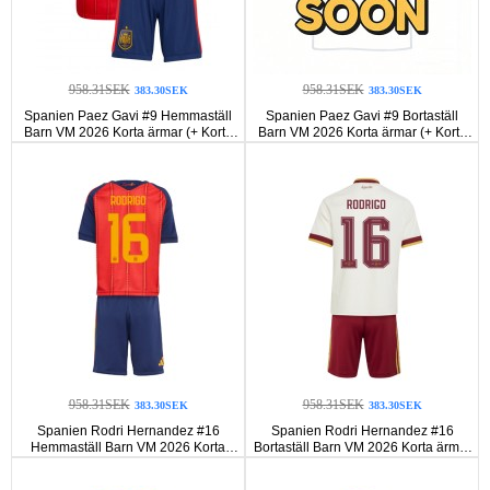
958.31SEK
958.31SEK
383.30SEK
383.30SEK
Spanien Paez Gavi #9 Hemmaställ
Spanien Paez Gavi #9 Bortaställ
Barn VM 2026 Korta ärmar (+ Korta
Barn VM 2026 Korta ärmar (+ Korta
byxor)
byxor)
958.31SEK
958.31SEK
383.30SEK
383.30SEK
Spanien Rodri Hernandez #16
Spanien Rodri Hernandez #16
Hemmaställ Barn VM 2026 Korta
Bortaställ Barn VM 2026 Korta ärmar
ärmar (+ Korta byxor)
(+ Korta byxor)