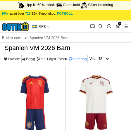
Upp till 60% rabatt
Gratis frakt
Säker betalning
10%
rabatt över
729
SEK, Kupongkod:
FOTBOLL
0
󰂱
󰂨
󰃳
󰃦
󰃖
SEK
Butikn.com
Spanien VM 2026 Barn
Spanien VM 2026 Barn
Favorite
Betyg
Pris, Lägst Först
Sortering