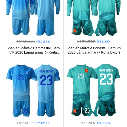
1 140.83SEK
1 140.83SEK
456.31SEK
456.31SEK
Spanien Målvakt Hemmaställ Barn
Spanien Målvakt Bortaställ Barn VM
VM 2026 Långa ärmar (+ Korta
2026 Långa ärmar (+ Korta byxor)
byxor)
1 062.61SEK
1 062.61SEK
425.02SEK
425.02SEK