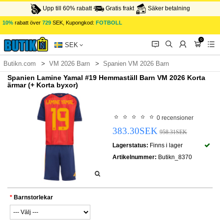
Upp till 60% rabatt
Gratis frakt
Säker betalning
10%
rabatt över
729
SEK, Kupongkod:
FOTBOLL
0
󰂱
󰂨
󰃳
󰃦
󰃖
SEK
Butikn.com
VM 2026 Barn
Spanien VM 2026 Barn
Spanien Lamine Yamal #19 Hemmaställ Barn VM 2026 Korta
ärmar (+ Korta byxor)
0 recensioner
383.30SEK
958.31SEK
Lagerstatus:
Finns i lager
Artikelnummer:
Butikn_8370
Barnstorlekar