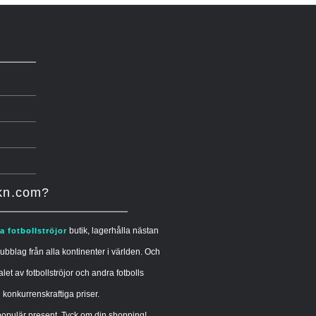
ikn.com?
butik, lagerhålla nästan
ga fotbollströjor
ubblag från alla kontinenter i världen. Och
alet av fotbollströjor och andra fotbolls
l konkurrenskraftiga priser.
opulär present. Tyck om din shopping!