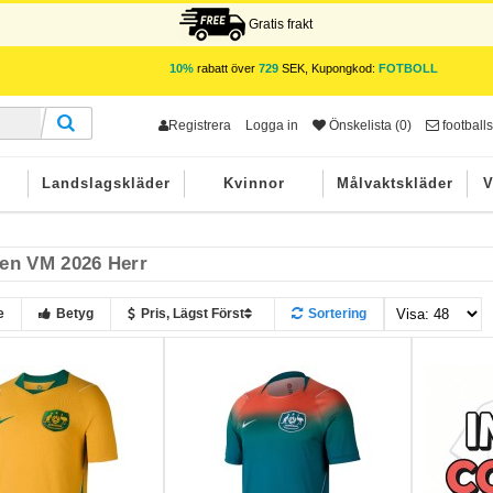
Gratis frakt
10%
rabatt över
729
SEK, Kupongkod:
FOTBOLL
Registrera
Logga in
Önskelista (0)
footbal
r
Landslagskläder
Kvinnor
Målvaktskläder
V
ien VM 2026 Herr
e
Betyg
Pris, Lägst Först
Sortering