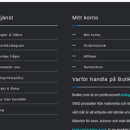
jänst
Mitt konto
egler & Villkor
Mitt konto
torleksdiagram
Orderhistorik
anliga frågor
Affiliate
ontakter oss
Nyhetsbrev
tegritetspolicy
Varför handla på But
rakt & Retur
Butikn.com är en professionell
billi
ur man beställer
5600 produkter från nationella och kl
log
vårt mål är att erbjuda det största urv
tillbehör för barn, kvinnor och män til
är en mycket p
fotbollskläder barn