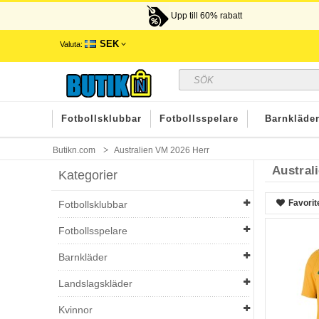
Upp till 60% rabatt
SEK
Valuta:
Fotbollsklubbar
Fotbollsspelare
Barnkläde
Butikn.com
Australien VM 2026 Herr
Austral
Kategorier
Favorit
Fotbollsklubbar
Fotbollsspelare
Barnkläder
Landslagskläder
Kvinnor