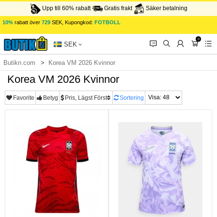
Upp till 60% rabatt
Gratis frakt
Säker betalning
10%
rabatt över
729
SEK, Kupongkod:
FOTBOLL
0
󰂱
󰂨
󰃳
󰃦
󰃖
SEK
Butikn.com
Korea VM 2026 Kvinnor
Korea VM 2026 Kvinnor
Favorite
Betyg
Pris, Lägst Först
Sortering