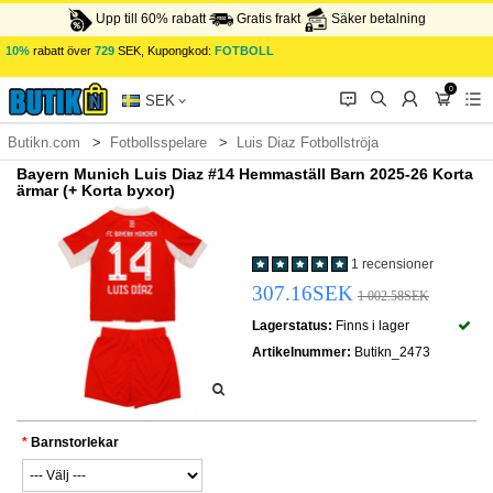
Upp till 60% rabatt
Gratis frakt
Säker betalning
10%
rabatt över
729
SEK, Kupongkod:
FOTBOLL
0
󰂱
󰂨
󰃳
󰃦
󰃖
SEK
Butikn.com
Fotbollsspelare
Luis Diaz Fotbollströja
Bayern Munich Luis Diaz #14 Hemmaställ Barn 2025-26 Korta
ärmar (+ Korta byxor)
1 recensioner
307.16SEK
1 002.58SEK
Lagerstatus:
Finns i lager
Artikelnummer:
Butikn_2473
Barnstorlekar