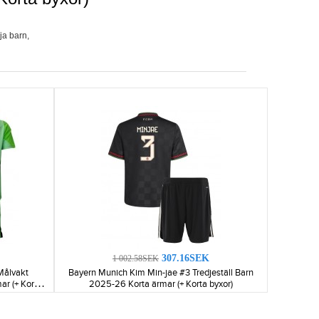
öja barn
,
307.16SEK
1 002.58SEK
Målvakt
Bayern Munich Kim Min-jae #3 Tredjeställ Barn
r (+ Korta
2025-26 Korta ärmar (+ Korta byxor)