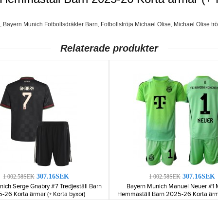
,
Bayern Munich Fotbollsdräkter Barn
,
Fotbollströja Michael Olise
,
Michael Olise tr
Relaterade produkter
307.16SEK
307.16SEK
1 002.58SEK
1 002.58SEK
ich Serge Gnabry #7 Tredjeställ Barn
Bayern Munich Manuel Neuer #1 
-26 Korta ärmar (+ Korta byxor)
Hemmaställ Barn 2025-26 Korta ärma
byxor)