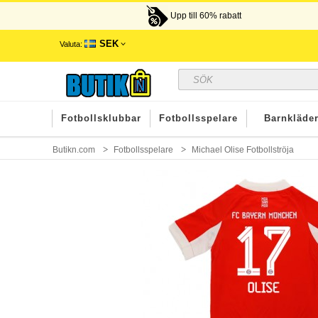
Upp till 60% rabatt
SEK
Valuta:
Fotbollsklubbar
Fotbollsspelare
Barnkläde
Butikn.com
Fotbollsspelare
Michael Olise Fotbollströja