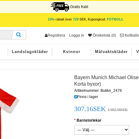
Gratis frakt
10%
rabatt över
729
SEK, Kupongkod:
FOTBOLL
Registrera
Logga in
Önskelista (0)
footbal
r
Landslagskläder
Kvinnor
Målvaktskläder
V
Bayern Munich Michael Olise
Korta byxor)
Artikelnummer: Butikn_2476
Finns i lager
307.16SEK
1 002.58SEK
Barnstorlekar