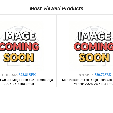
Most Viewed Products
322.81SEK
320.72SEK
1 041.70SEK
1 036.48SEK
r United Diego Leon #35 Hemmatröja
Manchester United Diego Leon #35 
2025-26 Korta ärmar
Kvinnor 2025-26 Korta ärm