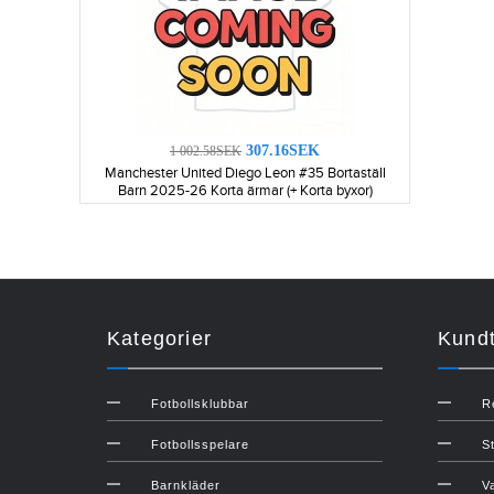
307.16SEK
1 002.58SEK
Manchester United Diego Leon #35 Bortaställ
Barn 2025-26 Korta ärmar (+ Korta byxor)
Kategorier
Kundt
Fotbollsklubbar
R
Fotbollsspelare
S
Barnkläder
V