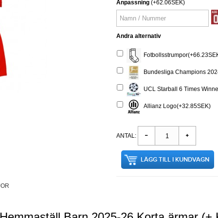
Anpassning
(+62.06SEK)
Andra alternativ
Fotbollsstrumpor(+66.23SE
Bundesliga Champions 202
UCL Starball 6 Times Winn
Allianz Logo(+32.85SEK)
ANTAL:
LÄGG TILL I KUNDVAGN
JOR
Hemmaställ Barn 2025-26 Korta ärmar (+ 