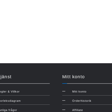
jänst
Mitt konto
egler & Villkor
Mitt konto
torleksdiagram
Orderhistorik
anliga frågor
Affiliate