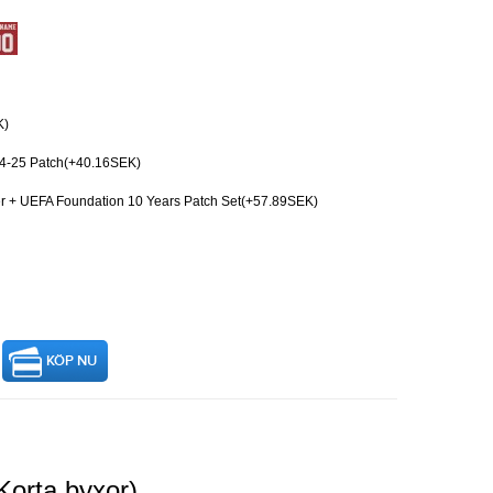
K)
4-25 Patch(+40.16SEK)
er + UEFA Foundation 10 Years Patch Set(+57.89SEK)
KÖP NU
Korta byxor)