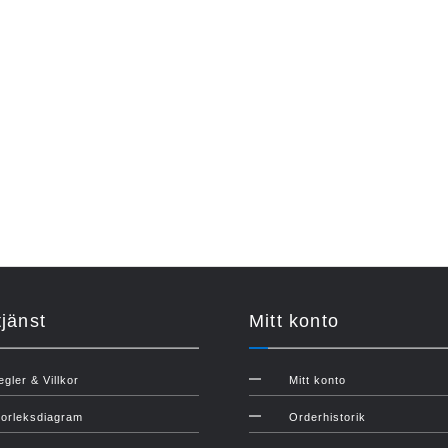
jänst
Mitt konto
egler & Villkor
Mitt konto
torleksdiagram
Orderhistorik