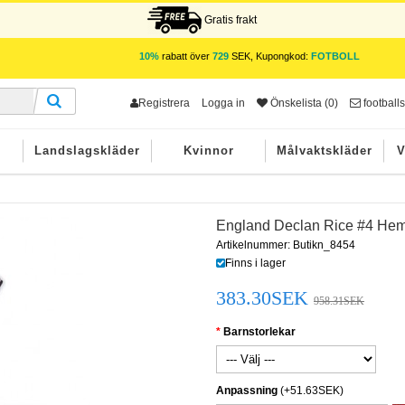
Gratis frakt
10%
rabatt över
729
SEK, Kupongkod:
FOTBOLL
Registrera
Logga in
Önskelista (0)
footbal
r
Landslagskläder
Kvinnor
Målvaktskläder
V
England Declan Rice #4 Hemm
Artikelnummer: Butikn_8454
Finns i lager
383.30SEK
958.31SEK
Barnstorlekar
Anpassning
(+51.63SEK)