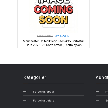
307.16SEK
1 002.58SEK
Manchester United Diego Leon #35 Bortaställ
Barn 2025-26 Korta ärmar (+ Korta byxor)
Kategorier
Kundt
Fotbollsklubbar
R
Fotbollsspelare
S