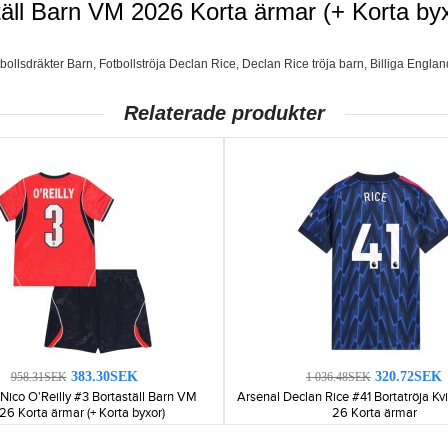
ll Barn VM 2026 Korta ärmar (+ Korta byx
bollsdräkter Barn
,
Fotbollströja Declan Rice
,
Declan Rice tröja barn
,
Billiga Engla
Relaterade produkter
383.30SEK
320.72SEK
958.31SEK
1 036.48SEK
Nico O'Reilly #3 Bortaställ Barn VM
Arsenal Declan Rice #41 Bortatröja K
26 Korta ärmar (+ Korta byxor)
26 Korta ärmar