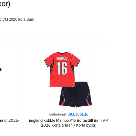
or)
nd VM 2026 tröja Barn
,
383.30SEK
958.31SEK
vinnor 2025-
England Kobbie Mainoo #16 Bortaställ Barn VM
2026 Korta ärmar (+ Korta byxor)