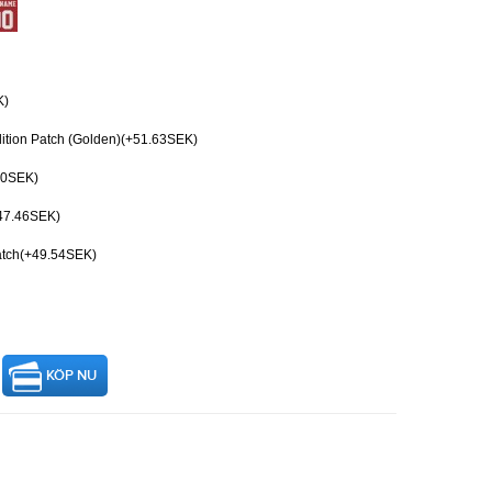
K)
ition Patch (Golden)(+51.63SEK)
50SEK)
+47.46SEK)
Patch(+49.54SEK)
KÖP NU