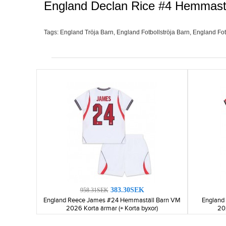
England Declan Rice #4 Hemmastä
Tags:
England Tröja Barn
,
England Fotbollströja Barn
,
England Fot
383.30SEK
958.31SEK
England Reece James #24 Hemmaställ Barn VM
England 
2026 Korta ärmar (+ Korta byxor)
20