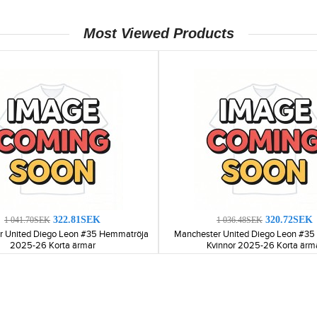
Most Viewed Products
322.81SEK
320.72SEK
1 041.70SEK
1 036.48SEK
r United Diego Leon #35 Hemmatröja
Manchester United Diego Leon #35 
2025-26 Korta ärmar
Kvinnor 2025-26 Korta ärm