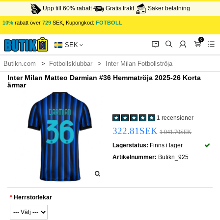
Upp till 60% rabatt
Gratis frakt
Säker betalning
10%
rabatt över
729
SEK, Kupongkod:
FOTBOLL
0
󰂱
󰂨
󰃳
󰃦
󰃖
SEK
Butikn.com
Fotbollsklubbar
Inter Milan Fotbollströja
Inter Milan Matteo Darmian #36 Hemmatröja 2025-26 Korta
ärmar
1 recensioner
322.81SEK
1 041.70SEK
Lagerstatus:
Finns i lager
Artikelnummer:
Butikn_925
Herrstorlekar