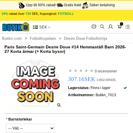
Upp till 60% rabatt
Gratis frakt
Säker betalning
10%
rabatt över
729
SEK, Kupongkod:
FOTBOLL
0
󰂱
󰂨
󰃳
󰃦
󰃖
SEK
Butikn.com
Fotbollsspelare
Desire Doue Fotbollströja
Paris Saint-Germain Desire Doue #14 Hemmaställ Barn 2026-
27 Korta ärmar (+ Korta byxor)
0 recensioner
307.16SEK
1 002.58SEK
Lagerstatus:
Finns i lager
Artikelnummer:
Butikn_7013
Barnstorlekar