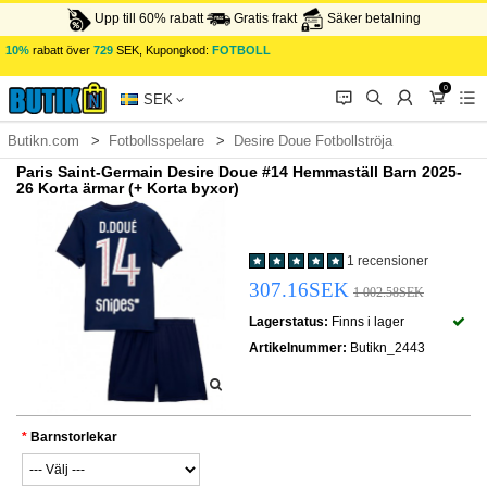
Upp till 60% rabatt
Gratis frakt
Säker betalning
10%
rabatt över
729
SEK, Kupongkod:
FOTBOLL
0
󰂱
󰂨
󰃳
󰃦
󰃖
SEK
Butikn.com
Fotbollsspelare
Desire Doue Fotbollströja
Paris Saint-Germain Desire Doue #14 Hemmaställ Barn 2025-
26 Korta ärmar (+ Korta byxor)
1 recensioner
307.16SEK
1 002.58SEK
Lagerstatus:
Finns i lager
Artikelnummer:
Butikn_2443
Barnstorlekar