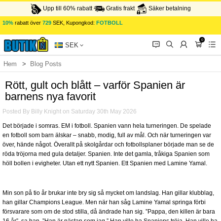
Upp till 60% rabatt
Gratis frakt
Säker betalning
10%
rabatt över
729
SEK, Kupongkod:
FOTBOLL
0
󰂱
󰂨
󰃳
󰃦
󰃖
SEK
Hem
Blog Posts
Rött, gult och blått – varför Spanien är barnens nya favorit
Rött, gult och blått – varför Spanien är
barnens nya favorit
Posted By Billy Knight on Saturday 30th May 2026
Det började i somras. EM i fotboll. Spanien vann hela turneringen. De spelade
en fotboll som barn älskar – snabb, modig, full av mål. Och när turneringen var
över, hände något. Överallt på skolgårdar och fotbollsplaner började man se de
röda tröjorna med gula detaljer. Spanien. Inte det gamla, tråkiga Spanien som
höll bollen i evigheter. Utan ett nytt Spanien. Ett Spanien med Lamine Yamal.
Min son på tio år brukar inte bry sig så mycket om landslag. Han gillar klubblag,
han gillar Champions League. Men när han såg Lamine Yamal springa förbi
försvarare som om de stod stilla, då ändrade han sig. ”Pappa, den killen är bara