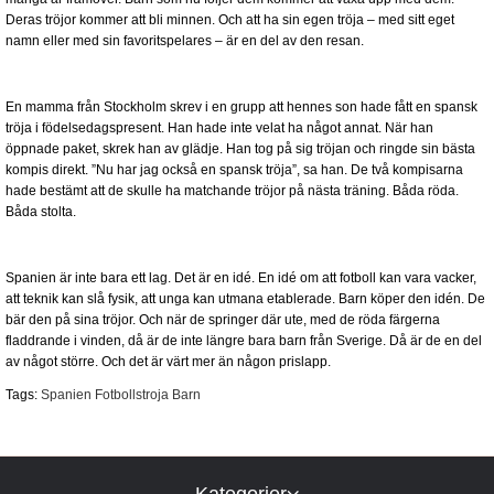
Deras tröjor kommer att bli minnen. Och att ha sin egen tröja – med sitt eget
namn eller med sin favoritspelares – är en del av den resan.
En mamma från Stockholm skrev i en grupp att hennes son hade fått en spansk
tröja i födelsedagspresent. Han hade inte velat ha något annat. När han
öppnade paket, skrek han av glädje. Han tog på sig tröjan och ringde sin bästa
kompis direkt. ”Nu har jag också en spansk tröja”, sa han. De två kompisarna
hade bestämt att de skulle ha matchande tröjor på nästa träning. Båda röda.
Båda stolta.
Spanien är inte bara ett lag. Det är en idé. En idé om att fotboll kan vara vacker,
att teknik kan slå fysik, att unga kan utmana etablerade. Barn köper den idén. De
bär den på sina tröjor. Och när de springer där ute, med de röda färgerna
fladdrande i vinden, då är de inte längre bara barn från Sverige. Då är de en del
av något större. Och det är värt mer än någon prislapp.
Tags:
Spanien Fotbollstroja Barn