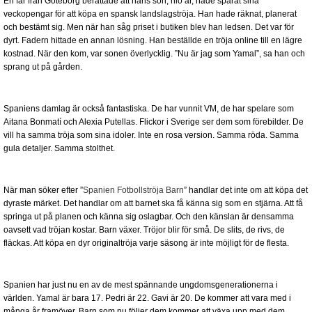
En far från Göteborg berättade att hans son, nio år, hade sparat sina
veckopengar för att köpa en spansk landslagströja. Han hade räknat, planerat
och bestämt sig. Men när han såg priset i butiken blev han ledsen. Det var för
dyrt. Fadern hittade en annan lösning. Han beställde en tröja online till en lägre
kostnad. När den kom, var sonen överlycklig. ”Nu är jag som Yamal”, sa han och
sprang ut på gården.
Spaniens damlag är också fantastiska. De har vunnit VM, de har spelare som
Aitana Bonmatí och Alexia Putellas. Flickor i Sverige ser dem som förebilder. De
vill ha samma tröja som sina idoler. Inte en rosa version. Samma röda. Samma
gula detaljer. Samma stolthet.
När man söker efter ”
Spanien Fotbollströja Barn
” handlar det inte om att köpa det
dyraste märket. Det handlar om att barnet ska få känna sig som en stjärna. Att få
springa ut på planen och känna sig oslagbar. Och den känslan är densamma
oavsett vad tröjan kostar. Barn växer. Tröjor blir för små. De slits, de rivs, de
fläckas. Att köpa en dyr originaltröja varje säsong är inte möjligt för de flesta.
Spanien har just nu en av de mest spännande ungdomsgenerationerna i
världen. Yamal är bara 17. Pedri är 22. Gavi är 20. De kommer att vara med i
många år framöver. Barn som nu följer dem kommer att växa upp med dem.