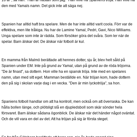
16 år”, sa han. ”Han är nästan som jag.” Han ville ha Spaniens tröja. Han ville ha
den med Yamals namn. Det gick inte att säga nej.
Spanien har alltid haft bra spelare. Men de har inte alltid varit coola. Förr var de
effektiva, men lite tråkiga. Nu har de Lamine Yamal, Pedri, Gavi, Nico Williams.
Unga spelare som inte är rädda. Som försöker göra det svåra. Som ler när de
spelar. Barn älskar det. De älskar när fotboll är kul.
En mamma från Malmö berättade att hennes dotter, sju år, blev helt såld på
Spanien under EM. Inte på grund av Yamal, utan på grund av de röda tröjorna.
”De är finast”, sa dottern. Hon ville ha en spansk tröja. Inte med en spelares
namn, utan med sitt eget. Mamman beställde en. När tröjan kom, hade dottern
den på sig i skolan varje dag i en vecka. ”Den är min lyckotröja”, sa hon.
Spaniens fotboll handlar om att ha kontroll, men också om att överraska. De kan
hålla bollen länge, och plötsligt slå en djupledsboll som skär sönder hela
försvaret. Barn älskar sådana ögonblick. De älskar när det händer något oväntat.
Och de vill vara en del av det. Att ha tröjan på sig är första steget.